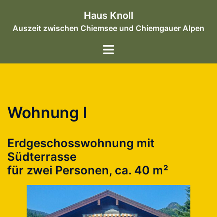
Zum
Haus Knoll
Inhalt
Auszeit zwischen Chiemsee und Chiemgauer Alpen
springen
Menü
umschalten
Wohnung I
Erdgeschosswohnung mit
Südterrasse
für zwei Personen, ca. 40 m²